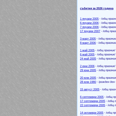
събития за 2026 година
1 януари 2005
- /
общ празн
6 януари 2006
- /
общ празн
7 януари 2006
- /
общ празн
17 януари 2007
- /
общ праз
3 март 2005
- /
общ празник
8 март 2006
- /
общ празник
1 май 2005
- /
общ празник
6 май 2005
- /
общ празник
24 май 2005
- /
общ празник
2 юни 2006
- /
общ празник
29 юни 2005
- /
общ празник
20 юли 2005
- /
общ празник
28 юли 1980
- /
рожден ден -
15 август 2005
- /
общ праз
6 септември 2005
- /
общ пр
17 септември 2005
- /
общ 
22 септември 2005
- /
общ 
14 октомври 2005
- /
общ пр