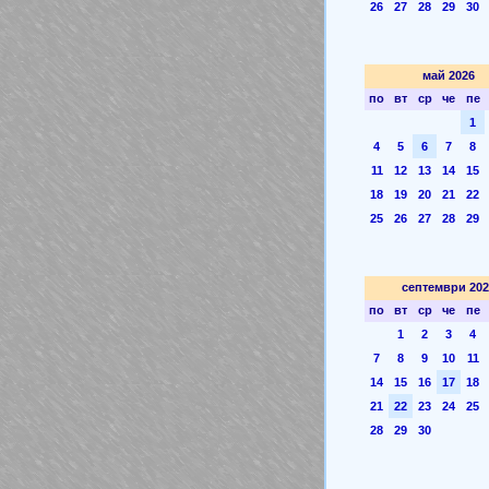
26
27
28
29
30
май 2026
по
вт
ср
че
пе
1
4
5
6
7
8
11
12
13
14
15
18
19
20
21
22
25
26
27
28
29
септември 202
по
вт
ср
че
пе
1
2
3
4
7
8
9
10
11
14
15
16
17
18
21
22
23
24
25
28
29
30