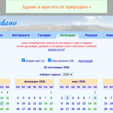
Здраве и красота от природата »
ен
Уеб проекти
Галерия
Календар
Разкази
Ком
само потребители, влезли в системата с име и парола
могат да виждат, добавят и изтриват свои собствени събития!
влезте оттук
!
рожден ден (1)
общ празник (28)
филтрирай
20 септември 2026
избери година:
февруари 2026
март 2026
съ
не
по
вт
ср
че
пе
съ
не
по
вт
ср
че
пе
съ
не
по
вт
3
4
1
1
10
11
2
3
4
5
6
7
8
2
3
4
5
6
7
8
6
7
17
18
9
10
11
12
13
14
15
9
10
11
12
13
14
15
13
14
24
25
16
17
18
19
20
21
22
16
17
18
19
20
21
22
20
21