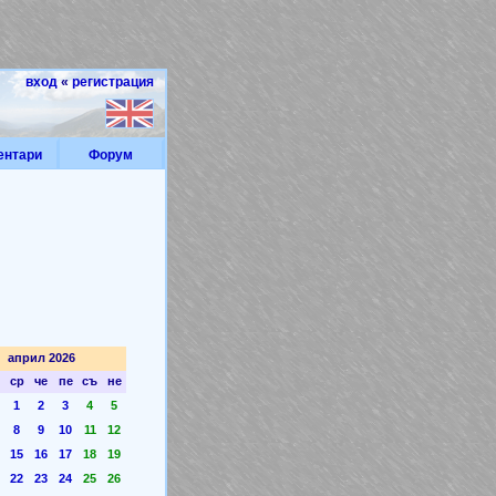
вход
«
регистрация
ентари
Форум
април 2026
ср
че
пе
съ
не
1
2
3
4
5
8
9
10
11
12
15
16
17
18
19
22
23
24
25
26