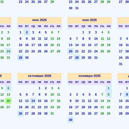
31
23
24
25
26
27
28
23
24
25
26
27
28
29
27
28
30
31
юни 2026
юли 2026
съ
не
по
вт
ср
че
пе
съ
не
по
вт
ср
че
пе
съ
не
по
вт
2
3
1
2
3
4
5
6
7
1
2
3
4
5
9
10
8
9
10
11
12
13
14
6
7
8
9
10
11
12
3
4
16
17
15
16
17
18
19
20
21
13
14
15
16
17
18
19
10
11
23
24
22
23
24
25
26
27
28
20
21
22
23
24
25
26
17
18
30
31
29
30
27
28
29
30
31
24
25
31
6
октомври 2026
ноември 2026
съ
не
по
вт
ср
че
пе
съ
не
по
вт
ср
че
пе
съ
не
по
вт
5
6
1
2
3
4
1
1
12
13
5
6
7
8
9
10
11
2
3
4
5
6
7
8
7
8
19
20
12
13
14
15
16
17
18
9
10
11
12
13
14
15
14
15
26
27
19
20
21
22
23
24
25
16
17
18
19
20
21
22
21
22
26
27
28
29
30
31
23
24
25
26
27
28
29
28
29
30