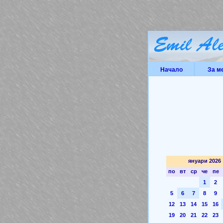
Начало
За м
януари 2026
по
вт
ср
че
пе
1
2
5
6
7
8
9
12
13
14
15
16
19
20
21
22
23