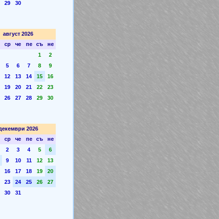
29
30
август 2026
ср
че
пе
съ
не
1
2
5
6
7
8
9
12
13
14
15
16
19
20
21
22
23
26
27
28
29
30
декември 2026
ср
че
пе
съ
не
2
3
4
5
6
9
10
11
12
13
16
17
18
19
20
23
24
25
26
27
30
31