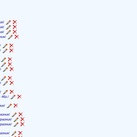
ик
/
ик
/
ик
/
ник
/
/
/
/
/
/
/
/
/
 46г.
/
ник
/
азник
/
празник
/
празник
/
азник
/