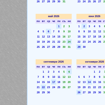
26
27
28
29
30
31
23
24
25
26
27
2
май 2026
юни 2026
по
вт
ср
че
пе
съ
не
по
вт
ср
че
пе
с
1
2
3
1
2
3
4
5
4
5
6
7
8
9
10
8
9
10
11
12
1
11
12
13
14
15
16
17
15
16
17
18
19
2
18
19
20
21
22
23
24
22
23
24
25
26
2
25
26
27
28
29
30
31
29
30
септември 2026
октомври 2026
по
вт
ср
че
пе
съ
не
по
вт
ср
че
пе
с
1
2
3
4
5
6
1
2
7
8
9
10
11
12
13
5
6
7
8
9
1
14
15
16
17
18
19
20
12
13
14
15
16
1
21
22
23
24
25
26
27
19
20
21
22
23
2
28
29
30
26
27
28
29
30
3