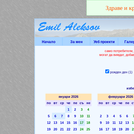
Здраве и к
Начало
За мен
Уеб проекти
Гале
само потребители,
могат да виждат, доба
рожден ден (1
избе
януари 2026
февруари 2026
по
вт
ср
че
пе
съ
не
по
вт
ср
че
пе
с
1
2
3
4
5
6
7
8
9
10
11
2
3
4
5
6
12
13
14
15
16
17
18
9
10
11
12
13
1
19
20
21
22
23
24
25
16
17
18
19
20
2