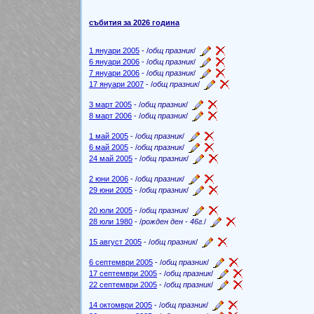
събития за 2026 година
1 януари 2005
- /
общ празник
/
6 януари 2006
- /
общ празник
/
7 януари 2006
- /
общ празник
/
17 януари 2007
- /
общ празник
/
3 март 2005
- /
общ празник
/
8 март 2006
- /
общ празник
/
1 май 2005
- /
общ празник
/
6 май 2005
- /
общ празник
/
24 май 2005
- /
общ празник
/
2 юни 2006
- /
общ празник
/
29 юни 2005
- /
общ празник
/
20 юли 2005
- /
общ празник
/
28 юли 1980
- /
рожден ден - 46г.
/
15 август 2005
- /
общ празник
/
6 септември 2005
- /
общ празник
/
17 септември 2005
- /
общ празник
/
22 септември 2005
- /
общ празник
/
14 октомври 2005
- /
общ празник
/