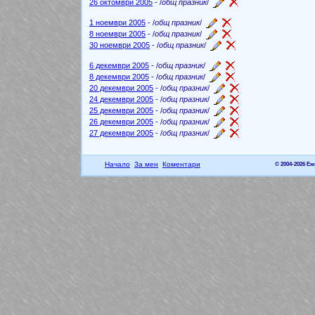
26 октомври 2005
- /
общ празник
/
1 ноември 2005
- /
общ празник
/
8 ноември 2005
- /
общ празник
/
30 ноември 2005
- /
общ празник
/
6 декември 2005
- /
общ празник
/
8 декември 2005
- /
общ празник
/
20 декември 2005
- /
общ празник
/
24 декември 2005
- /
общ празник
/
25 декември 2005
- /
общ празник
/
26 декември 2005
- /
общ празник
/
27 декември 2005
- /
общ празник
/
Начало
За мен
Коментари
© 2004-2026 Е