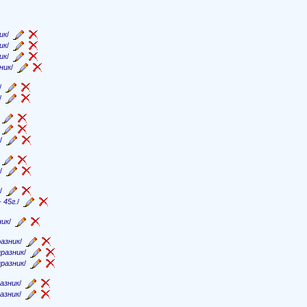
ик
/
ик
/
ик
/
ник
/
/
/
/
/
/
/
/
/
 45г.
/
ник
/
азник
/
празник
/
празник
/
азник
/
азник
/