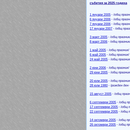
събития за 2025 година
1 януари 2005
- /
общ празн
6 януари 2006
- /
общ празн
7 януари 2006
- /
общ празн
17 януари 2007
- /
общ праз
3 март 2005
- /
общ празник
8 март 2006
- /
общ празник
1 май 2005
- /
общ празник
6 май 2005
- /
общ празник
24 май 2005
- /
общ празник
2 юни 2006
- /
общ празник
29 юни 2005
- /
общ празник
20 юли 2005
- /
общ празник
28 юли 1980
- /
рожден ден -
15 август 2005
- /
общ праз
6 септември 2005
- /
общ пр
17 септември 2005
- /
общ 
22 септември 2005
- /
общ 
14 октомври 2005
- /
общ пр
26 октомври 2005
- /
общ пр