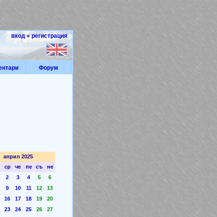
вход
«
регистрация
ентари
Форум
април 2025
ср
че
пе
съ
не
2
3
4
5
6
9
10
11
12
13
16
17
18
19
20
23
24
25
26
27