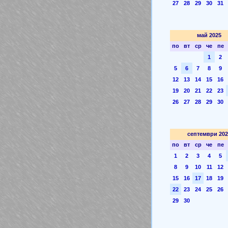
27
28
29
30
31
май 2025
по
вт
ср
че
пе
1
2
5
6
7
8
9
12
13
14
15
16
19
20
21
22
23
26
27
28
29
30
септември 202
по
вт
ср
че
пе
1
2
3
4
5
8
9
10
11
12
15
16
17
18
19
22
23
24
25
26
29
30