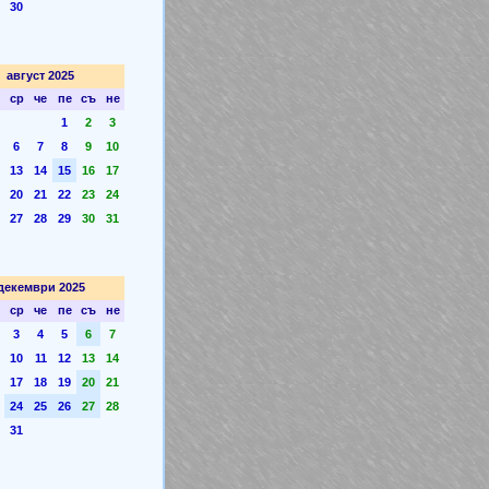
30
август 2025
ср
че
пе
съ
не
1
2
3
6
7
8
9
10
13
14
15
16
17
20
21
22
23
24
27
28
29
30
31
декември 2025
ср
че
пе
съ
не
3
4
5
6
7
10
11
12
13
14
17
18
19
20
21
24
25
26
27
28
31