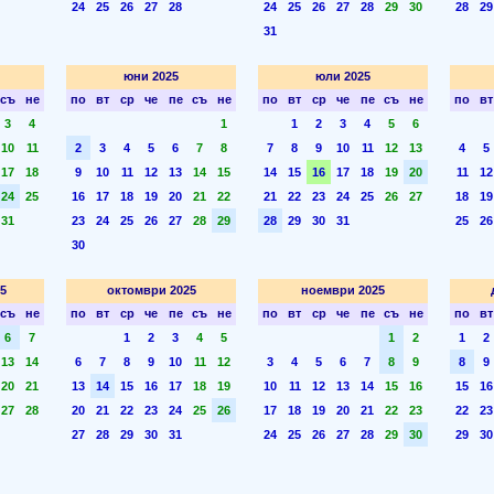
24
25
26
27
28
24
25
26
27
28
29
30
28
29
31
юни 2025
юли 2025
съ
не
по
вт
ср
че
пе
съ
не
по
вт
ср
че
пе
съ
не
по
вт
3
4
1
1
2
3
4
5
6
10
11
2
3
4
5
6
7
8
7
8
9
10
11
12
13
4
5
17
18
9
10
11
12
13
14
15
14
15
16
17
18
19
20
11
12
24
25
16
17
18
19
20
21
22
21
22
23
24
25
26
27
18
19
31
23
24
25
26
27
28
29
28
29
30
31
25
26
30
5
октомври 2025
ноември 2025
съ
не
по
вт
ср
че
пе
съ
не
по
вт
ср
че
пе
съ
не
по
вт
6
7
1
2
3
4
5
1
2
1
2
13
14
6
7
8
9
10
11
12
3
4
5
6
7
8
9
8
9
20
21
13
14
15
16
17
18
19
10
11
12
13
14
15
16
15
16
27
28
20
21
22
23
24
25
26
17
18
19
20
21
22
23
22
23
27
28
29
30
31
24
25
26
27
28
29
30
29
30