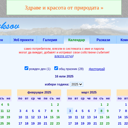
Здраве и красота от природата »
ен
Уеб проекти
Галерия
Календар
Разкази
Ком
само потребители, влезли в системата с име и парола
могат да виждат, добавят и изтриват свои собствени събития!
влезте оттук
!
рожден ден (1)
общ празник (28)
филтрирай
16 юли 2025
избери година:
февруари 2025
март 2025
съ
не
по
вт
ср
че
пе
съ
не
по
вт
ср
че
пе
съ
не
по
вт
4
5
1
2
1
2
1
11
12
3
4
5
6
7
8
9
3
4
5
6
7
8
9
7
8
18
19
10
11
12
13
14
15
16
10
11
12
13
14
15
16
14
15
25
26
17
18
19
20
21
22
23
17
18
19
20
21
22
23
21
22