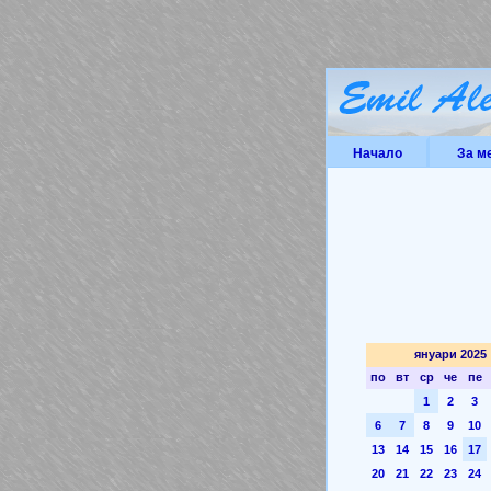
Начало
За м
януари 2025
по
вт
ср
че
пе
1
2
3
6
7
8
9
10
13
14
15
16
17
20
21
22
23
24